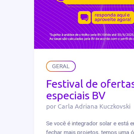
GERAL
Festival de oferta
especiais BV
por Carla Adriana Kuczkovski
Se você é integrador solar e está 
fechar mais projetos, temos uma ót