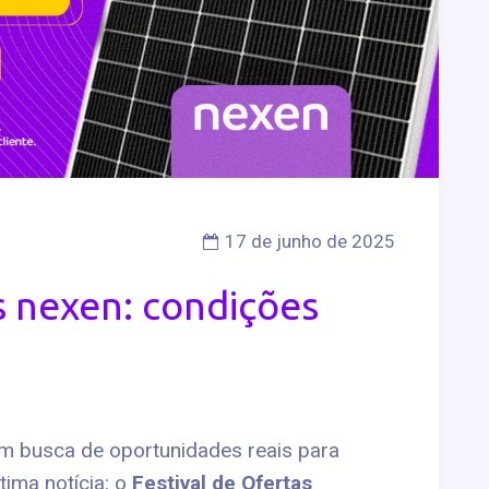
17 de junho de 2025
s nexen: condições
em busca de oportunidades reais para
ima notícia: o
Festival de Ofertas