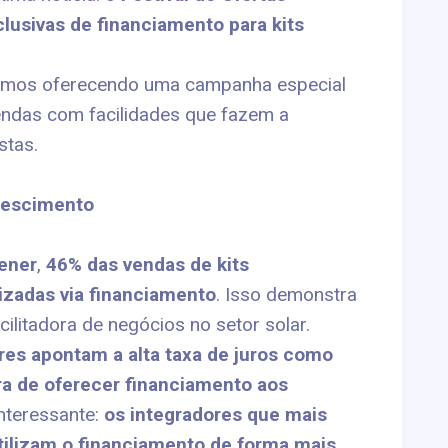
lusivas de financiamento para kits
tamos oferecendo uma campanha especial
vendas com facilidades que fazem a
stas.
rescimento
ener
,
46% das vendas de kits
izadas via financiamento
. Isso demonstra
litadora de negócios no setor solar.
res apontam a alta taxa de juros como
ra de oferecer financiamento aos
interessante:
os integradores que mais
ilizam o financiamento de forma mais