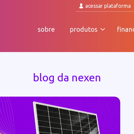
acessar plataforma
sobre
produtos
finan
blog da nexen