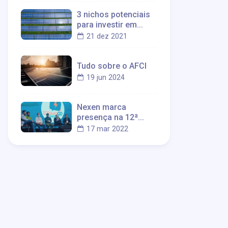
3 nichos potenciais
para investir em
sistemas de energia
21 dez 2021
solar
Tudo sobre o AFCI
19 jun 2024
Nexen marca
presença na 12ª
Edição do Fórum GD
17 mar 2022
Sudeste