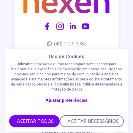
(49) 9126-1982
contato@nexen.com.br
Uso de Cookies
AV Fernando Machado, 509 - D - 4º
Utilizamos cookies e outras tecnologias semelhantes para
andar
melhorar a sua experiência de navegação em nosso site. Nossos
cookies são dirigidos para meios de comunicação e analítica
Centro - Chapecó/SC
avançada. Para maiores informações sobre a coleta e tratamento
CEP: 89802-110
de seus dados pessoais, consulte nossa
Política de Privacidade e
Proteção de Dados
POLÍTICA DE PRIVACIDADE
Ajustar preferências
Olá, seja bem-vindo a Nexen 😃. Em que
ACEITAR TODOS
ACEITAR NECESSÁRIOS
posso te ajudar?
criado por
cardume.
digital