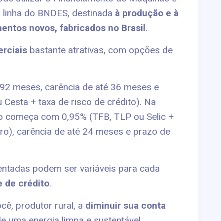
 linha do BNDES, destinada
à produção e à
entos novos, fabricados no Brasil
.
rciais
bastante atrativas, com opções de
 192 meses, carência de até 36 meses e
u Cesta + taxa de risco de crédito). Na
ão começa com 0,95% (TFB, TLP ou Selic +
eiro), carência de até 24 meses e prazo de
entadas podem ser variáveis para cada
e de crédito
.
cê, produtor rural, a
diminuir sua conta
e uma energia limpa e sustentável.