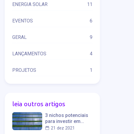
ENERGIA SOLAR
11
EVENTOS
6
GERAL
9
LANÇAMENTOS
4
PROJETOS
1
leia outros artigos
3 nichos potenciais
para investir em
sistemas de energia
21 dez 2021
solar