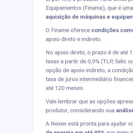
Equipamentos (Finame), que é uma
aquisição de máquinas e equipam
O Finame oferece
condições come
apoio direto e indireto.
No apoio direto, o prazo é de até
taxas a partir de 0,9% (TLP, Selic o
opção de apoio indireto, a condiç
taxa de juros intermediário financ
até 120 meses.
Vale lembrar que as opções apres
produtor, considerando sua
anális
A Nexen está pronta para ajudar vo
de energia
em até 95%
por meio d