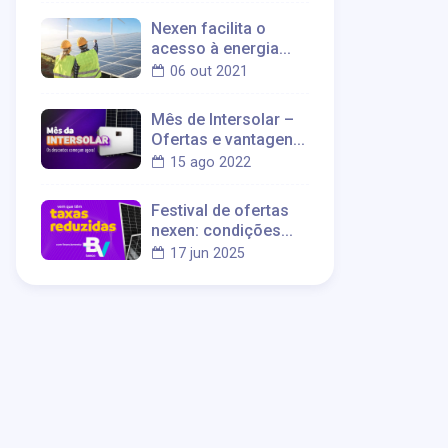
Nexen facilita o
acesso à energia
limpa para aproximar
06 out 2021
o futuro do presente
Mês de Intersolar –
Ofertas e vantagens
incríveis para
15 ago 2022
nossos parceiros
Festival de ofertas
nexen: condições
especiais BV
17 jun 2025