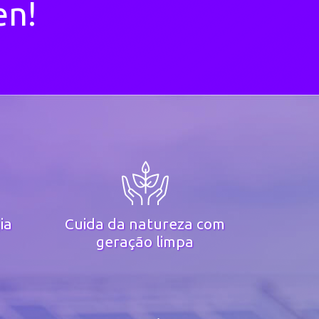
en!
ia
Cuida da natureza com
geração limpa