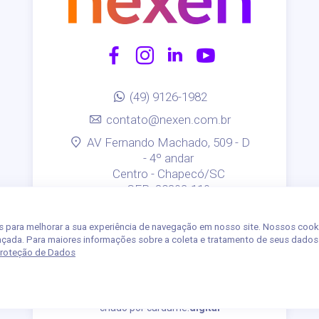
(49) 9126-1982
contato@nexen.com.br
AV Fernando Machado, 509 - D
- 4º andar
Centro - Chapecó/SC
CEP: 89802-110
POLÍTICA DE PRIVACIDADE
s para melhorar a sua experiência de navegação em nosso site. Nossos cook
ançada. Para maiores informações sobre a coleta e tratamento de seus dados
 Proteção de Dados
criado por
cardume.
digital