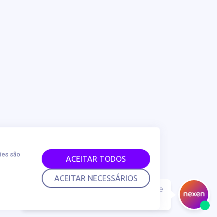
ies são
ACEITAR TODOS
ACEITAR NECESSÁRIOS
Olá, seja bem-vindo a Nexen 😃. Em que
posso te ajudar?