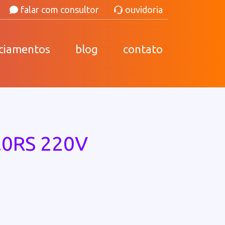
falar com consultor
ouvidoria
nciamentos
blog
contato
.0RS 220V