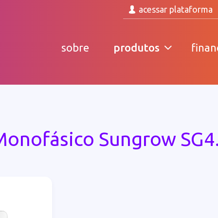
acessar plataforma
sobre
produtos
fina
 Monofásico Sungrow SG4