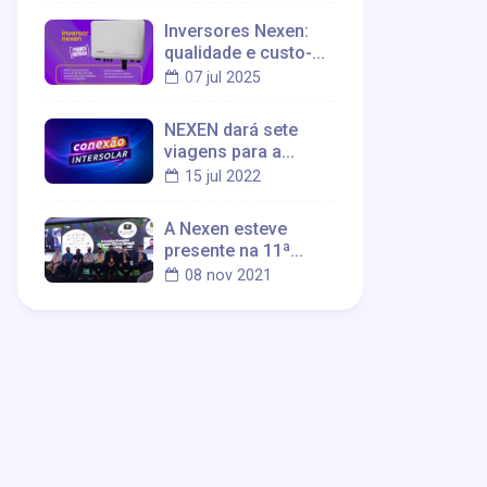
Novos Inversores
Inversores Nexen:
Nexen PRO
qualidade e custo-
benefício
07 jul 2025
NEXEN dará sete
viagens para a
Intersolar em julho
15 jul 2022
A Nexen esteve
presente na 11ª
edição especial do
08 nov 2021
Fórum GD