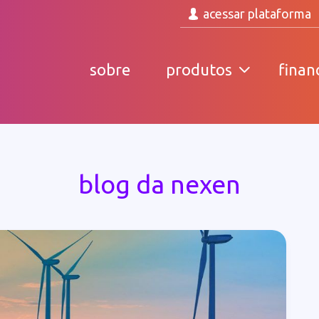
acessar plataforma
sobre
produtos
finan
blog da nexen