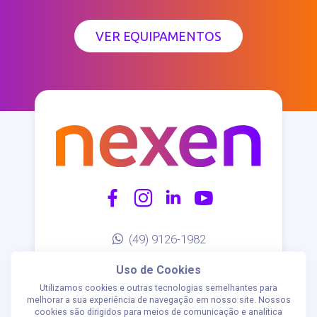
VER EQUIPAMENTOS
(49) 9126-1982
contato@nexen.com.br
Uso de Cookies
AV Fernando Machado, 509 - D - 4º
Utilizamos cookies e outras tecnologias semelhantes para
andar
melhorar a sua experiência de navegação em nosso site. Nossos
cookies são dirigidos para meios de comunicação e analítica
Centro - Chapecó/SC