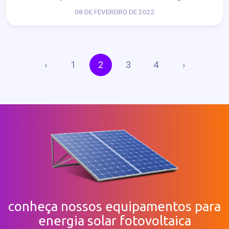
08 DE FEVEREIRO DE 2022
‹
1
2
3
4
›
conheça nossos equipamentos para
energia solar fotovoltaica